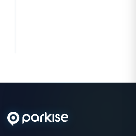
verspäteter Ausfahrt gegenüber der
Planung berechnet die Software de
fälligen Betrag automatisch neu.
FASE 4