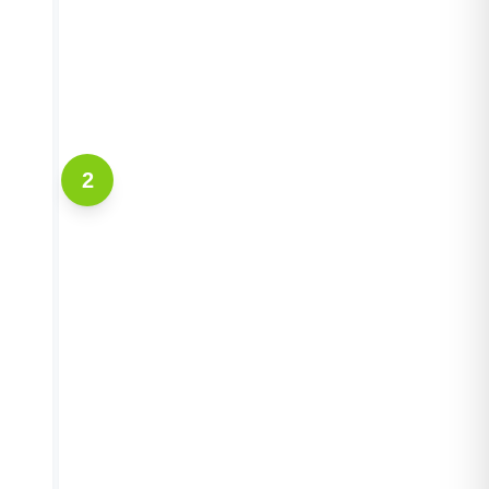
2
KUNDENANKUNFT
Der Kunde wird im System willkom
geheißen: Der Mitarbeiter führt den
Check-in durch, registriert die Einfa
und koordiniert die Ausführung der 
dieser Phase verbundenen
Dienstleistungen wie Shuttle-Bus od
Car-Valet.