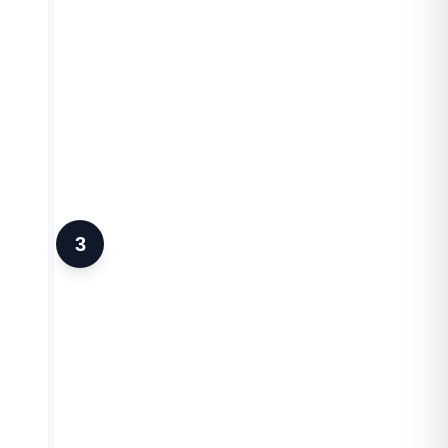
FASE 2
3
AUFENTHALTSMANAGE
Während des Aufenthalts ist es möglich,
zusätzliche Dienstleistungen zu
verwalten, den Fahrzeugstatus zu
überprüfen und geplante Aktivitäten zu
überwachen.