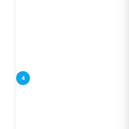
FASE 3
4
AUSFAHRT UND
BEZAHLUNG
Am Ende des Aufenthalts wird der 
out registriert und die Zahlung
abgewickelt. Bei vorzeitiger oder