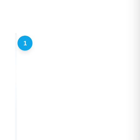
1
BUCHUNG
Der Prozess beginnt mit der Buchung, die
manuell eingegeben oder automatisch
von externen Aggregatoren importiert
wird. Bei „Walk-in“-Ankünften kann dieser
Schritt übersprungen werden.
FASE 1